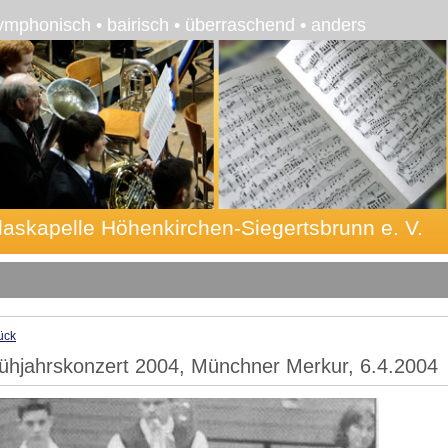
ymphonisch • bairisch • überraschend • anders
laskapelle Höhenkirchen-Siegertsbrunn e. V.
ück
ühjahrskonzert 2004, Münchner Merkur, 6.4.2004