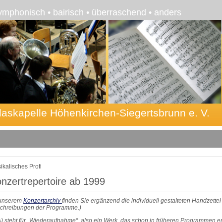
ymphonisch • bairisch • überraschend • anders
laskapelle Höhenkirchen-Siegertsbrunn e. V.
ikalisches Profi
nzertrepertoire ab 1999
 unserem
Konzertarchiv
finden Sie ergänzend die individuell gestalteten Handzettel
chreibungen der Programme.)
) steht für „Wiederaufnahme“, also ein Werk, das schon in früheren Programmen e