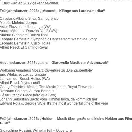
. Dies wird ab 2012 gekennzeichnet.
 Frühjahrskonzert 2026: „¡Vamos! – Klänge aus Lateinamerika“
Cayetano Alberto Silva: San Lorenzo
Moisés Moleiro: Joropo
Astor Piazzolla: Libertango (WA)
Arturo Márquez: Danzón No. 2 (WA)
Alberto Ginastera: Danza final
Leonard Bernstein: Symphonic Dances from West Side Story
Leonard Bernstein: Cuco Rojas
Alfred Reed: El Camino Royal
 Adventskonzert 2025: „Licht – Glanzvolle Musik zur Adventszeit“
Wolfgang Amadeus Mozart: Ouvertüre zu „Die Zauberflöte“
Eric Whitacre: Lux aurumque
Jan van der Roost: Helios (WA)
Alfred Reed: Joyeux noël
Georg Friedrich Händel: The Music for the Royal Fireworks
Rossano Galante: Aurora Borealis
César Franck: Pièce héroïque (WA)
Johann Sebastian Bach: Vom Himmel hoch, da komm ich her
Edward Pola & George Wyle: It’s the most wonderful time of the year
 Frühjahrskonzert 2025: „Helden – Musik über große und kleine Helden aus Fil
eratur“
Gioacchino Rossini: Wilhelm Tell – Ouvertüre