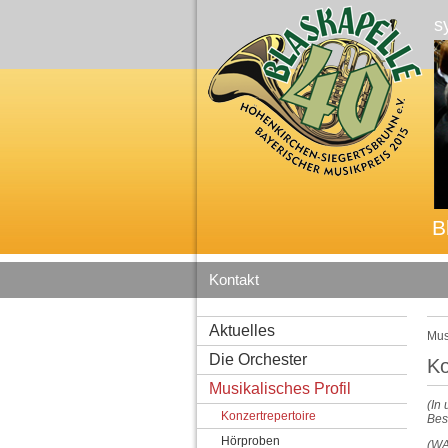
s
B
Kontakt
Aktuelles
Mus
Die Orchester
Ko
Musikalisches Profil
(In
Konzertrepertoire
Bes
Hörproben
(WA