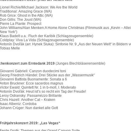
Lionel Richie/Michael Jackson: We Are the World
Traditional: Amazing Grace (WA)
Rob Grice: Ghost in the Attic (WA)
Don Gillis: The Joust (WA)
Pierre La Plante: Prospect
John Williams/Alan Menken:A Home Alone Christmas (Filmmusik aus „Kevin – Allei
New York“)
Klaus Badelt u.a.: Fluch der Karibik (Schlagzeugensemble)
Coldplay: Viva La Vida (Schlagzeugensemble)
Antonín Dvořák (arr. Hynek Sluka): Sinfonie Nr. 9 „Aus der Neuen Welt“ in Bildern 
Tobias Melle
chenkonzert zum Erntedank 2019
(Junges Blechbläserensemble)
Giovanni Gabrieli: Canzon duodecimi toni
Georg Friedrich Händel: Drei Stücke aus der „Wassermusik“
Giovanni Battista Buonamente: Sonata a 6
Anton Bruckner: Ecce sacerdos magnus
Victor Ewald: Quintett Nr. 1 in b-moll, I. Moderato
Antonín Dvořák: Heut ist’s so recht ein Tag der Freude!
Leroy Ostransky: Passamézzo Brillante
Chris Hazell: Another Cat – Kraken
Isaac Albeniz: Cordoba
Johann Crüger: Nun danket alle Gott
 Frühjahrskonzert 2019: „Las Vegas“
Ferde Grofé: Themen aus der Grand Canyon Suite