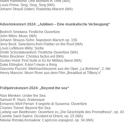
Albert Hammond: One Moment in Time (WA)
Louis Prima: Sing, Sing, Sing (WA)
Johann Strauß (Vater): Radetzky-Marsch (WA)
 Adventskonzert 2024: „Jubiläen – Eine musikalische Verbeugung“
Bedrich Smetana: Festliche Ouvertüre
John Miles: Music (WA)
Johann Strauss-Sohn: Napoleon Marsch op. 156
Jerry Bock: Selections from Fiddler on the Roof (WA)
Louis Lefébure-Wély: Sortie
Dmitri Schostakowitsch: Festliche Ouvertüre (WA)
Anton Bruckner: Christus factus est (WA)
Gustav Holst: First Suite in Es for Military Band (WA)
Duke Ellington: It don’t mean a thing
Giacomo Puccini: Weihnachtsszene aus der Oper „La Bohème“, 2. Akt
Henry Mancini: Moon River aus dem Film „Breakfast at Tiffany’s“
 Frühjahrskonzert 2024: „Beyond the sea“
Alan Menken: Under the Sea
Samuel R. Hazo: Arabesque
Ermanno Wolf-Ferrari: Il segreto di Susanna: Ouvertüre
Charles Trenet: Beyond the Sea
Ludwig van Beethoven: Ouvertüre zu „Die Geschöpfe des Prometheus“, op. 43
Camille Saint-Saëns: Occident et Orient, op. 25 (WA)
Nikolai Rimskij-Korsakow: Capriccio espagnol, op. 34 (WA)