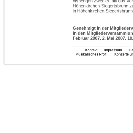
bisherigen Zwecks fällt das V
Höhenkirchen-Siegertsbrunn zu
in Höhenkirchen-Siegertsbrun
Genehmigt in der Mitglieder
in den Mitgliederversammlung
Februar 2007, 2. Mai 2007, 10
Kontakt
Impressum
Da
Musikalisches Profil
Konzerte un