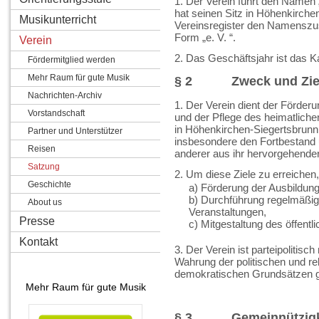
1. Der Verein führt den Namen
hat seinen Sitz in Höhenkirchen
Musikunterricht
Vereinsregister den Namenszus
Form „e. V. “.
Verein
2. Das Geschäftsjahr ist das Ka
Fördermitglied werden
Mehr Raum für gute Musik
§ 2 Zweck und Zie
Nachrichten-Archiv
1. Der Verein dient der Förder
Vorstandschaft
und der Pflege des heimatliche
in Höhenkirchen-Siegertsbrunn
Partner und Unterstützer
insbesondere den Fortbestand 
Reisen
anderer aus ihr hervorgehende
Satzung
2. Um diese Ziele zu erreichen
Geschichte
a) Förderung der Ausbildun
b) Durchführung regelmäßige
About us
Veranstaltungen,
Presse
c) Mitgestaltung des öffent
Kontakt
3. Der Verein ist parteipolitisc
Wahrung der politischen und rel
demokratischen Grundsätzen g
Mehr Raum für gute Musik
§ 3 Gemeinnützigk