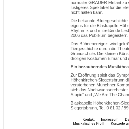
normaler GRAUER Elefant zu w
lustigeres Spektakel für die E
nicht halten kann.
Die bekannte Bildergeschichte
eigens für die Blaskapelle Höh
Rhythmik und mitreißende Liede
2006 das Publikum begeistern.
Das Bühnenereignis wird gekrö
Tiergeschichte durch die Thea
Grundschule. Die kleinen Küns
drolligen Kostümen Elmar und
Ein bezauberndes Musiktheate
Zur Eröffnung spielt das Symp
Höhenkirchen-Siegertsbrunn die
verstorbenen Münchner Komponi
sich das Nachwuchsorchester mi
Stupid“ und „We Are The Cham
Blaskapelle Höhenkirchen-Siege
Siegertsbrunn, Tel. 0 81 02 / 99
Kontakt
Impressum
Da
Musikalisches Profil
Konzerte un