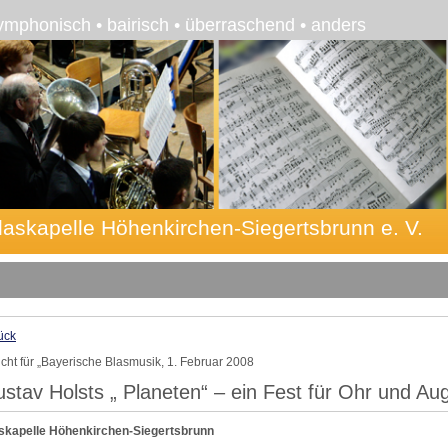
ymphonisch • bairisch • überraschend • anders
laskapelle Höhenkirchen-Siegertsbrunn e. V.
ück
icht für „Bayerische Blasmusik, 1. Februar 2008
stav Holsts „ Planeten“ – ein Fest für Ohr und Au
skapelle Höhenkirchen-Siegertsbrunn