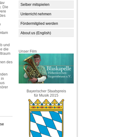
tav
Selber mitspielen
. Die
were
Unterricht nehmen
edes
Fördermitglied werden
m
,
amtam
About us (English)
eb und
e die
Unser Film
ltraum
hmen des
enden
 in
aus
hörer
Bayerischer Staatspreis
für Musik 2015
se