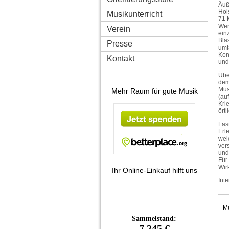
Äuß
Hol
Musikunterricht
71 
Wer
Verein
ein
Blä
Presse
umf
Kon
Kontakt
und
Übe
dem
Mus
Mehr Raum für gute Musik
(au
Kri
ört
Fas
Erl
wel
ver
und
Für
Wir
Ihr Online-Einkauf hilft uns
Int
Mu