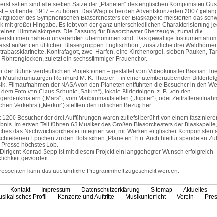
erst selten sind alle sieben Sätze der „Planeten“ des englischen Komponisten Gus
st – vollendet 1917 – zu hören. Das Wagnis bei den Adventskonzerten 2007 gelang
Mitglieder des Symphonischen Blasorchesters der Blaskapelle meisterten das sch
k mit großer Hingabe. Es lebt von der ganz unterschiedlichen Charakterisierung j
zelnen Himmelskörpers. Die Fassung für Blasorchester überzeugte, zumal die
serstimmen nahezu unverändert übernommen sind. Das gewaltige Instrumentariu
asst außer den üblichen Bläsergruppen Englischhorn, zusätzliche drei Waldhörner
trabassklarinette, Kontrafagott, zwei Harfen, eine Kirchenorgel, sieben Pauken, T
 Röhrenglocken, zuletzt ein sechsstimmiger Frauenchor.
r der Bühne verdeutlichten Projektionen – gestaltet vom Videokünstler Bastian Tri
 Musikdramaturgen Reinhard M. K. Thasler – in einer atemberaubenden Bilderfolg
ik. Filmaufnahmen der NASA von den Planeten entführten die Besucher in den We
f dem Foto von Claus Schunk: „Saturn“), lokale Bilderfolgen, z. B. von den
egerdenkmälern („Mars“), vom Maibaumaufstellen („Jupiter“), oder Zeitrafferaufna
lichen Verkehrs („Merkur“) stellten den irdischen Bezug her.
t 1200 Besucher der drei Aufführungen waren zutiefst berührt von einem faszinier
ebnis. Im ersten Teil führten 63 Musiker des Großen Blasorchesters der Blaskapelle,
ches das Nachwuchsorchester integriert war, mit Werken englischer Komponisten 
schiedenen Epochen zu den Holstschen „Planeten“ hin. Auch hierfür spendeten Zu
 Presse höchstes Lob.
 Dirigent Konrad Sepp ist mit diesem Projekt ein langgehegter Wunsch erfolgreich
klichkeit geworden.
eressenten kann das ausführliche Programmheft zugeschickt werden.
Kontakt
Impressum
Datenschutzerklärung
Sitemap
Aktuelles
sikalisches Profil
Konzerte und Auftritte
Musikunterricht
Verein
Pres