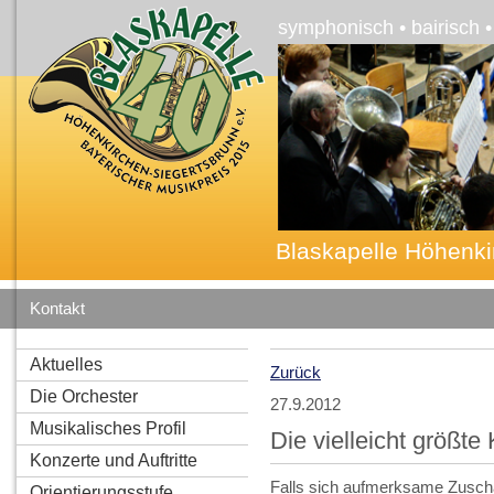
symphonisch • bairisch 
Blaskapelle Höhenki
Kontakt
Aktuelles
Zurück
Die Orchester
27.9.2012
Musikalisches Profil
Die vielleicht größt
Konzerte und Auftritte
Falls sich aufmerksame Zuscha
Orientierungsstufe