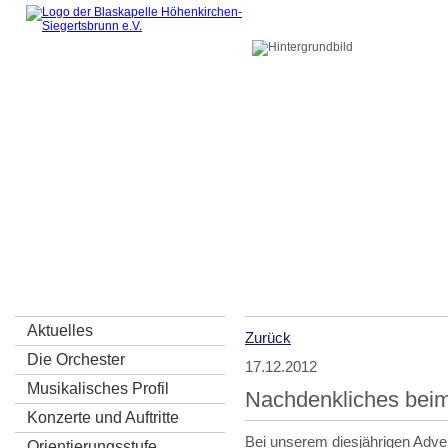
symphonisch • bairisch 
Blaskapelle Höhenki
Kontakt
Aktuelles
Zurück
Die Orchester
17.12.2012
Musikalisches Profil
Nachdenkliches beim
Konzerte und Auftritte
Bei unserem diesjährigen Adven
Orientierungsstufe