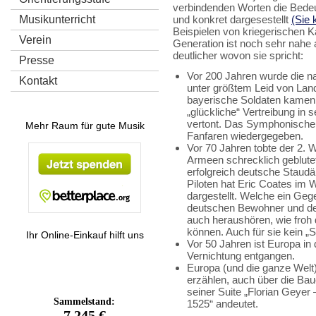
verbindenden Worten die Bedeu
Musikunterricht
und konkret dargesestellt
(Sie 
Beispielen von kriegerischen K
Verein
Generation ist noch sehr nah
deutlicher wovon sie spricht:
Presse
Vor 200 Jahren wurde die 
Kontakt
unter größtem Leid von Land
bayerische Soldaten kamen d
„glückliche“ Vertreibung in 
vertont. Das Symphonische 
Mehr Raum für gute Musik
Fanfaren wiedergegeben.
Vor 70 Jahren tobte der 2. W
Armeen schrecklich geblute
erfolgreich deutsche Staud
Piloten hat Eric Coates im 
dargestellt. Welche ein Ge
deutschen Bewohner und de
auch heraushören, wie froh 
können. Auch für sie kein 
Ihr Online-Einkauf hilft uns
Vor 50 Jahren ist Europa in
Vernichtung entgangen.
Europa (und die ganze Welt)
erzählen, auch über die Bau
seiner Suite „Florian Geye
1525“ andeutet.