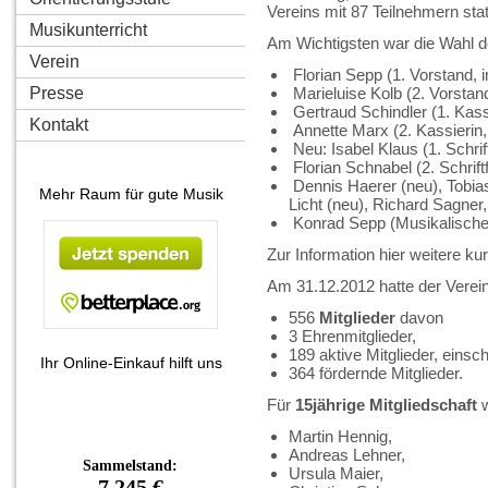
Vereins mit 87 Teilnehmern stat
Musikunterricht
Am Wichtigsten war die Wahl d
Verein
Florian Sepp (1. Vorstand, i
Presse
Marieluise Kolb (2. Vorstand
Gertraud Schindler (1. Kassi
Kontakt
Annette Marx (2. Kassierin,
Neu: Isabel Klaus (1. Schrif
Florian Schnabel (2. Schriftf
Dennis Haerer (neu), Tobia
Mehr Raum für gute Musik
Licht (neu), Richard Sagner,
Konrad Sepp (Musikalischer 
Zur Information hier weitere k
Am 31.12.2012 hatte der Verei
556
Mitglieder
davon
3 Ehrenmitglieder,
189 aktive Mitglieder, einsc
Ihr Online-Einkauf hilft uns
364 fördernde Mitglieder.
Für
15jährige Mitgliedschaft
w
Martin Hennig,
Andreas Lehner,
Ursula Maier,