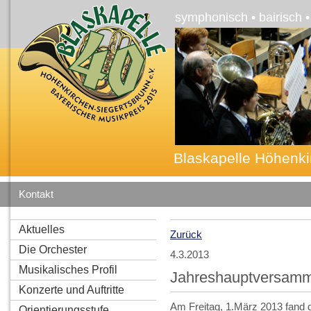
symphonisch • bairisch 
Blaskapelle Höhenki
Kontakt
Aktuelles
Zurück
Die Orchester
4.3.2013
Musikalisches Profil
Jahreshauptversamml
Konzerte und Auftritte
Am Freitag, 1.März 2013 fand d
Orientierungsstufe