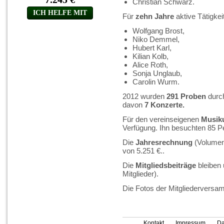
Christian Schwarz.
Für
zehn Jahre
aktive Tätigkei
Wolfgang Brost,
Niko Demmel,
Hubert Karl,
Kilian Kolb,
Alice Roth,
Sonja Unglaub,
Carolin Wurm.
2012 wurden
291 Proben
durch
davon
7 Konzerte.
Für den vereinseigenen
Musiku
Verfügung. Ihn besuchten 85 P
Die
Jahresrechnung
(Volumen
von 5.251 €..
Die
Mitgliedsbeiträge
bleiben 
Mitglieder).
Die Fotos der Mitgliederversa
Kontakt
Impressum
Da