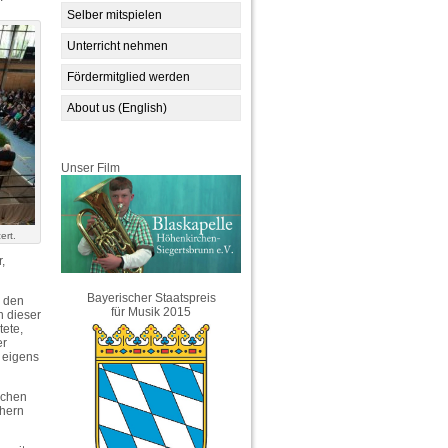
Selber mitspielen
Unterricht nehmen
Fördermitglied werden
About us (English)
Unser Film
ert.
,
Bayerischer Staatspreis
n den
für Musik 2015
n dieser
tete,
er
 eigens
schen
chern