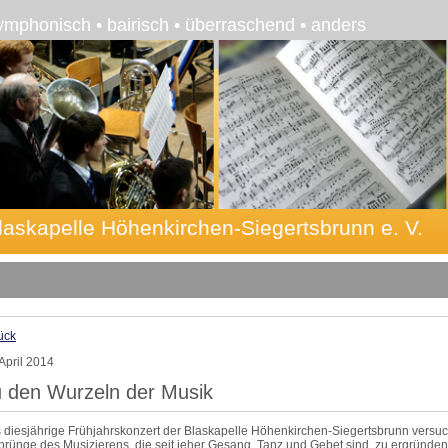
ymphonisch • bairisch • überraschend • anders
laskapelle Höhenkirchen-Siegertsbrunn e. V.
ück
 April 2014
 den Wurzeln der Musik
 diesjährige Frühjahrskonzert der Blaskapelle Höhenkirchen-Siegertsbrunn versuc
prünge des Musizierens, die seit jeher Gesang, Tanz und Gebet sind, zu ergründen