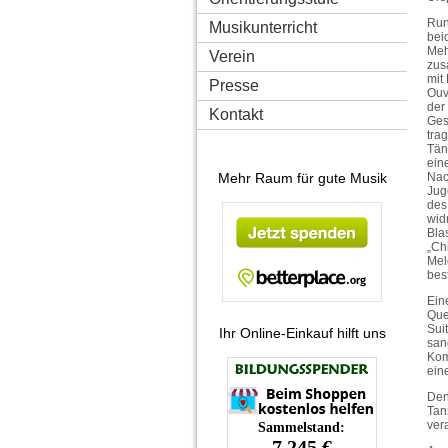
Run
Musikunterricht
bei
Meh
Verein
zus
mit
Presse
Ouv
der
Kontakt
Ges
tra
Tän
ein
Mehr Raum für gute Musik
Nac
Jug
des
wid
Bla
„Ch
Mel
bes
Ein
Que
Sui
Ihr Online-Einkauf hilft uns
san
Kom
ein
Den
Tan
ver