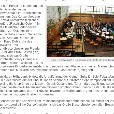
d 800 Besucher kamen an den
den Abenden in der
rzweckhalle in Höhenkirchen
ammen. Das Konzert begann
 Rimski-Korsakovs festlicher
ertüre „Russische Ostern“, in
 die feierlichen orthodoxen
änge zur Osterzeit eine
gende Rolle spielen. Neben den
zen „Arabian Dances“ und
em Paso Doble, die das
hwuchs- und
endblasorchester zur Freude
 Publikums zum Besten gab,
mete sich das Große
sorchester Percy Graingers
Das Symphonische Blasorchester eröffnete das Konz
ildrens March“, welcher aus der
odie eines Kinderliedes entstand und neben einem Klavier auch einen Männerchor
tehend aus Musikern des Symphonischen Blasorchesters, integriert.
en klaren Höhepunkt bildete die Uraufführung der Kleinen Suite für Solo-Tuba „Vo
llen der Musik“, die der Oboist Florian Schnabel für Konrad Sepp komponiert hat. I
te sind die Ursprünge der Musik – Gebet, Gesang und Tanz – dargestellt, und so be
g und tanzte die Tuba zusammen mit dem Symphonischen Blasorchester. Bei dies
position kam auch das erst kürzlich erworbene Marimbaphon zum Einsatz, für das
e Stimme hinzugeschrieben worden war.
 Abschluss des Konzertes am Palmsonntagswochenende bildete die Musik der iri
zshow „Lord oft the Dance“, mit dem sich das Große Blasorchester von allen Besu
abschiedete.