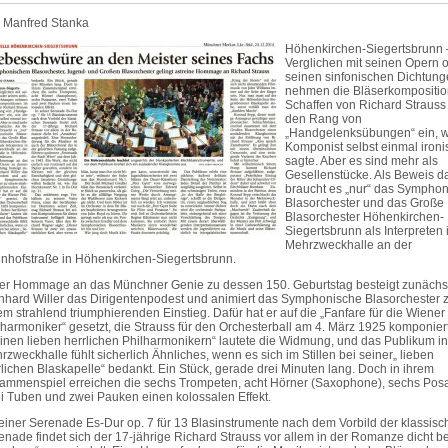
 Manfred Stanka
Höhenkirchen-Siegertsbrunn 
Verglichen mit seinen Opern 
seinen sinfonischen Dichtun
nehmen die Bläserkompositio
Schaffen von Richard Strauss
den Rang von
„Handgelenksübungen“ ein, w
Komponist selbst einmal ironi
sagte. Aber es sind mehr als
Gesellenstücke. Als Beweis d
braucht es „nur“ das Sympho
Blasorchester und das Große
Blasorchester Höhenkirchen-
Siegertsbrunn als Interpreten 
Mehrzweckhalle an der
nhofstraße in Höhenkirchen-Siegertsbrunn.
der Hommage an das Münchner Genie zu dessen 150. Geburtstag besteigt zunächs
nhard Willer das Dirigentenpodest und animiert das Symphonische Blasorchester 
em strahlend triumphierenden Einstieg. Dafür hat er auf die „Fanfare für die Wiener
lharmoniker“ gesetzt, die Strauss für den Orchesterball am 4. März 1925 komponier
inen lieben herrlichen Philharmonikern“ lautete die Widmung, und das Publikum in
rzweckhalle fühlt sicherlich Ähnliches, wenn es sich im Stillen bei seiner„ lieben
rlichen Blaskapelle“ bedankt. Ein Stück, gerade drei Minuten lang. Doch in ihrem
ammenspiel erreichen die sechs Trompeten, acht Hörner (Saxophone), sechs Pos
i Tuben und zwei Pauken einen kolossalen Effekt.
seiner Serenade Es-Dur op. 7 für 13 Blasinstrumente nach dem Vorbild der klassis
enade findet sich der 17-jährige Richard Strauss vor allem in der Romanze dicht be