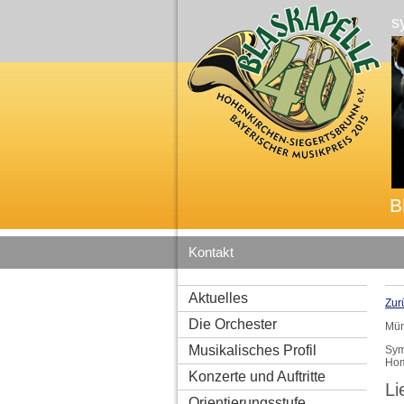
s
B
Kontakt
Aktuelles
Zur
Die Orchester
Mün
Musikalisches Profil
Sym
Hom
Konzerte und Auftritte
Li
Orientierungsstufe