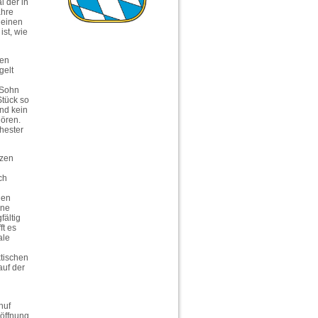
l der in
ahre
leinen
ist, wie
ten
gelt
 Sohn
Stück so
nd kein
hören.
hester
tzen
ch
nen
ine
fältig
ft es
ale
ktischen
auf der
huf
öffnung