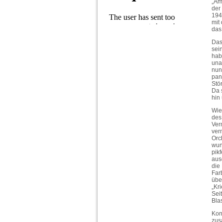
„Am
der
194
mit
das
Das
sei
hab
una
nun
pan
Stö
Da 
hin
Wie
des
Ver
ver
Orc
wun
pikf
aus
die
Far
übe
„Kr
Sei
Bla
Kon
zus