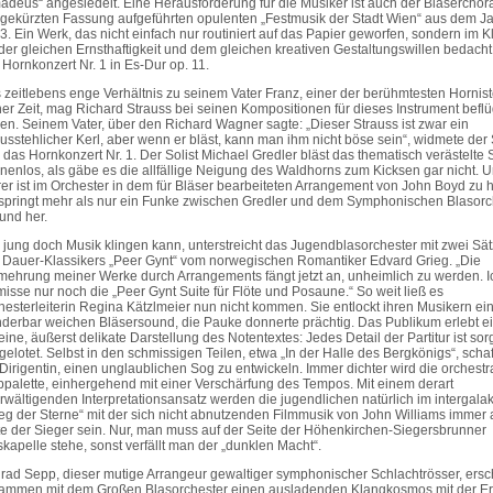
adeus“ angesiedelt. Eine Herausforderung für die Musiker ist auch der Bläserchora
 gekürzten Fassung aufgeführten opulenten „Festmusik der Stadt Wien“ aus dem J
3. Ein Werk, das nicht einfach nur routiniert auf das Papier geworfen, sondern im K
 der gleichen Ernsthaftigkeit und dem gleichen kreativen Gestaltungswillen bedacht 
 Hornkonzert Nr. 1 in Es-Dur op. 11.
 zeitlebens enge Verhältnis zu seinem Vater Franz, einer der berühmtesten Hornis
ner Zeit, mag Richard Strauss bei seinen Kompositionen für dieses Instrument beflü
en. Seinem Vater, über den Richard Wagner sagte: „Dieser Strauss ist zwar ein
usstehlicher Kerl, aber wenn er bläst, kann man ihm nicht böse sein“, widmete der
 das Hornkonzert Nr. 1. Der Solist Michael Gredler bläst das thematisch verästelte 
nenlos, als gäbe es die allfällige Neigung des Waldhorns zum Kicksen gar nicht. U
rer ist im Orchester in dem für Bläser bearbeiteten Arrangement von John Boyd zu 
springt mehr als nur ein Funke zwischen Gredler und dem Symphonischen Blasorc
 und her.
 jung doch Musik klingen kann, unterstreicht das Jugendblasorchester mit zwei Sä
 Dauer-Klassikers „Peer Gynt“ vom norwegischen Romantiker Edvard Grieg. „Die
mehrung meiner Werke durch Arrangements fängt jetzt an, unheimlich zu werden. I
misse nur noch die „Peer Gynt Suite für Flöte und Posaune.“ So weit ließ es
hesterleiterin Regina Kätzlmeier nun nicht kommen. Sie entlockt ihren Musikern ei
derbar weichen Bläsersound, die Pauke donnerte prächtig. Das Publikum erlebt e
eine, äußerst delikate Darstellung des Notentextes: Jedes Detail der Partitur ist sorg
gelotet. Selbst in den schmissigen Teilen, etwa „In der Halle des Bergkönigs“, schaf
 Dirigentin, einen unglaublichen Sog zu entwickeln. Immer dichter wird die orchestr
bpalette, einhergehend mit einer Verschärfung des Tempos. Mit einem derart
rwältigenden Interpretationsansatz werden die jugendlichen natürlich im intergala
ieg der Sterne“ mit der sich nicht abnutzenden Filmmusik von John Williams immer 
te der Sieger sein. Nur, man muss auf der Seite der Höhenkirchen-Siegersbrunner
skapelle stehe, sonst verfällt man der „dunklen Macht“.
rad Sepp, dieser mutige Arrangeur gewaltiger symphonischer Schlachtrösser, ersc
ammen mit dem Großen Blasorchester einen ausladenden Klangkosmos mit der Er