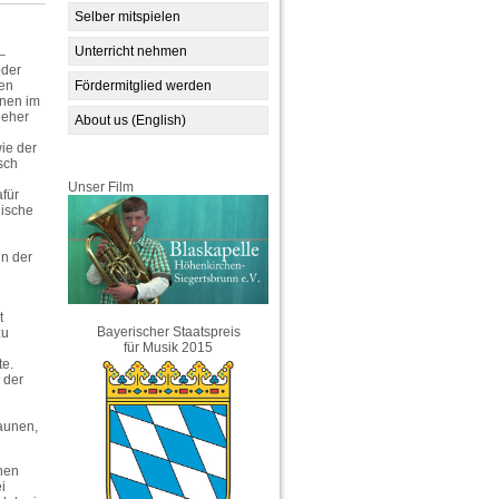
Selber mitspielen
Unterricht nehmen
–
oder
gen
Fördermitglied werden
nen im
 eher
About us (English)
ie der
sch
Unser Film
afür
nische
in der
t
Bayerischer Staatspreis
zu
für Musik 2015
te.
 der
aunen,
chen
i