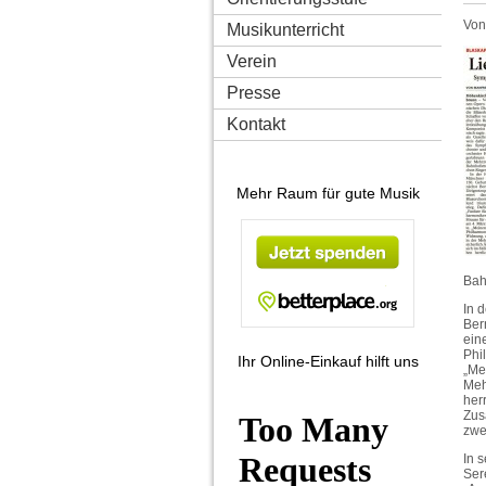
Von
Musikunterricht
Verein
Presse
Kontakt
Mehr Raum für gute Musik
Bah
In 
Ber
ein
Phi
Ihr Online-Einkauf hilft uns
„Me
Meh
her
Zus
zwe
In 
Ser