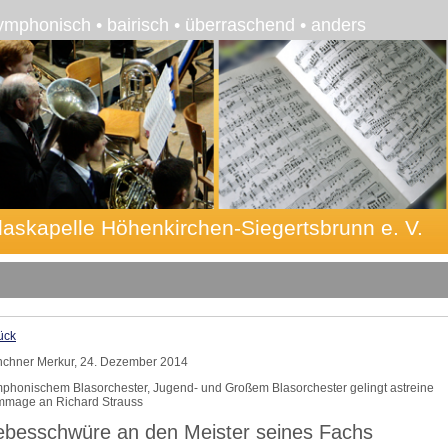
ymphonisch • bairisch • überraschend • anders
laskapelle Höhenkirchen-Siegertsbrunn e. V.
ück
chner Merkur, 24. Dezember 2014
phonischem Blasorchester, Jugend- und Großem Blasorchester gelingt astreine
mage an Richard Strauss
ebesschwüre an den Meister seines Fachs