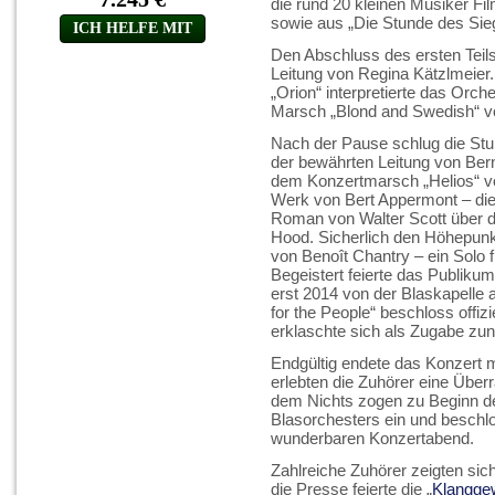
die rund 20 kleinen Musiker Fi
sowie aus „Die Stunde des Sie
Den Abschluss des ersten Teils
Leitung von Regina Kätzlmeier
„Orion“ interpretierte das Orch
Marsch „Blond and Swedish“ von
Nach der Pause schlug die St
der bewährten Leitung von Bernh
dem Konzertmarsch „Helios“ vo
Werk von Bert Appermont – die
Roman von Walter Scott über 
Hood. Sicherlich den Höhepun
von Benoît Chantry – ein Solo 
Begeistert feierte das Publikum
erst 2014 von der Blaskapelle 
for the People“ beschloss offi
erklaschte sich als Zugabe zu
Endgültig endete das Konzert 
erlebten die Zuhörer eine Über
dem Nichts zogen zu Beginn d
Blasorchesters ein und besch
wunderbaren Konzertabend.
Zahlreiche Zuhörer zeigten s
die Presse feierte die „
Klanggew