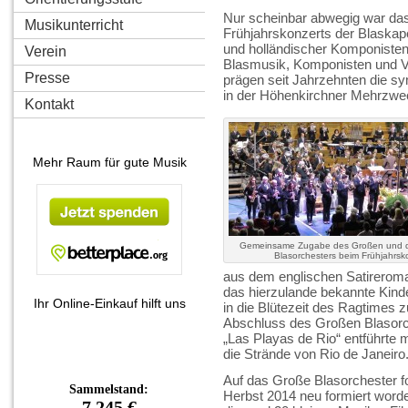
Nur scheinbar abwegig war da
Musikunterricht
Frühjahrskonzerts der Blaskape
und holländischer Komponisten
Verein
Blasmusik, Komponisten und V
Presse
prägen seit Jahrzehnten die s
in der Höhenkirchner Mehrzwec
Kontakt
Mehr Raum für gute Musik
Gemeinsame Zugabe des Großen und 
Blasorchesters beim Frühjahrsk
aus dem englischen Satireroman
das hierzulande bekannte Kinde
Ihr Online-Einkauf hilft uns
in die Blütezeit des Ragtimes 
Abschluss des Großen Blasorc
„Las Playas de Rio“ entführte 
die Strände von Rio de Janeiro
Auf das Große Blasorchester f
Herbst 2014 neu formiert worde