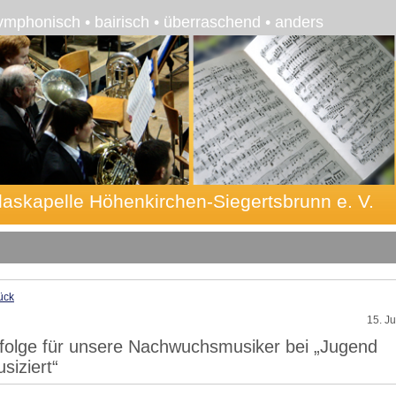
ymphonisch • bairisch • überraschend • anders
laskapelle Höhenkirchen-Siegertsbrunn e. V.
ück
15. J
folge für unsere Nachwuchsmusiker bei „Jugend
siziert“