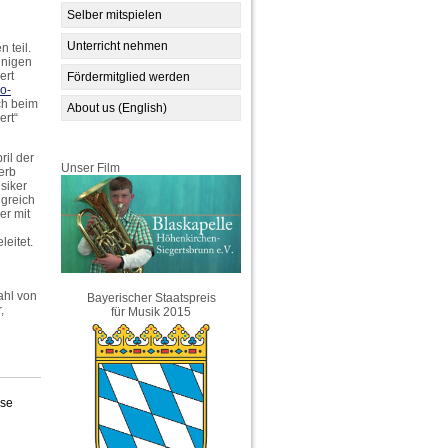
Selber mitspielen
Unterricht nehmen
 teil.
inigen
ert
Fördermitglied werden
o-
ch beim
About us (English)
ert“
ril der
Unser Film
erb
siker
lgreich
er mit
eitet.
ahl von
Bayerischer Staatspreis
,
für Musik 2015
se