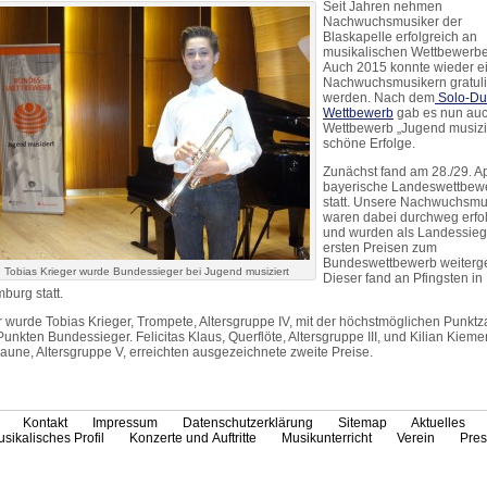
Seit Jahren nehmen
Nachwuchsmusiker der
Blaskapelle erfolgreich an
musikalischen Wettbewerben
Auch 2015 konnte wieder e
Nachwuchsmusikern gratuli
werden. Nach dem
Solo-Du
Wettbewerb
gab es nun au
Wettbewerb „Jugend musizi
schöne Erfolge.
Zunächst fand am 28./29. Ap
bayerische Landeswettbew
statt. Unsere Nachwuchsmu
waren dabei durchweg erfo
und wurden als Landessieg
ersten Preisen zum
Bundeswettbewerb weitergel
Tobias Krieger wurde Bundessieger bei Jugend musiziert
Dieser fand an Pfingsten in
burg statt.
r wurde Tobias Krieger, Trompete, Altersgruppe IV, mit der höchstmöglichen Punktz
Punkten Bundessieger. Felicitas Klaus, Querflöte, Altersgruppe III, und Kilian Kiemer
aune, Altersgruppe V, erreichten ausgezeichnete zweite Preise.
Kontakt
Impressum
Datenschutzerklärung
Sitemap
Aktuelles
sikalisches Profil
Konzerte und Auftritte
Musikunterricht
Verein
Pres