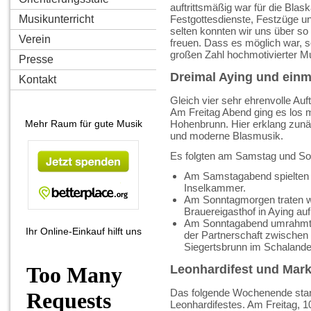
auftrittsmäßig war für die Blask
Musikunterricht
Festgottesdienste, Festzüge und
selten konnten wir uns über s
Verein
freuen. Dass es möglich war, so
großen Zahl hochmotivierter Mu
Presse
Dreimal Aying und einma
Kontakt
Gleich vier sehr ehrenvolle Au
Am Freitag Abend ging es los
Mehr Raum für gute Musik
Hohenbrunn. Hier erklang zunä
und moderne Blasmusik.
Es folgten am Samstag und Sonnt
Am Samstagabend spielten w
Inselkammer.
Am Sonntagmorgen traten wi
Brauereigasthof in Aying auf
Am Sonntagabend umrahmten
Ihr Online-Einkauf hilft uns
der Partnerschaft zwische
Siegertsbrunn im Schalande
Leonhardifest und Marku
Das folgende Wochenende stan
Leonhardifestes. Am Freitag, 10