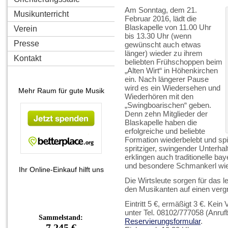
Am Sonntag, dem 21.
Musikunterricht
Februar 2016, lädt die
Blaskapelle von 11.00 Uhr
Verein
bis 13.30 Uhr (wenn
Presse
gewünscht auch etwas
länger) wieder zu ihrem
Kontakt
beliebten Frühschoppen beim
„Alten Wirt“ in Höhenkirchen
ein. Nach längerer Pause
wird es ein Wiedersehen und
Mehr Raum für gute Musik
Wiederhören mit den
„Swingboarischen“ geben.
Denn zehn Mitglieder der
Blaskapelle haben die
erfolgreiche und beliebte
Formation wiederbelebt und spi
spritziger, swingender Unterha
erklingen auch traditionelle 
und besondere Schmankerl wie 
Ihr Online-Einkauf hilft uns
Die Wirtsleute sorgen für das 
den Musikanten auf einen verg
Eintritt 5 €, ermäßigt 3 €. Kei
unter Tel. 08102/777058 (Anruf
Reservierungsformular
.