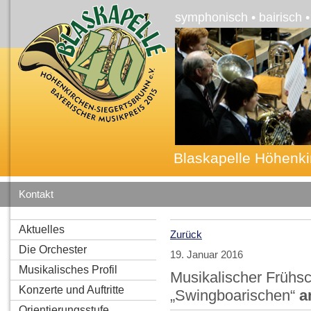
symphonisch • bairisch 
Blaskapelle Höhenki
Kontakt
Aktuelles
Zurück
Die Orchester
19. Januar 2016
Musikalisches Profil
Musikalischer Frühs
Konzerte und Auftritte
„Swingboarischen“
am
Orientierungsstufe