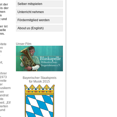
Selber mitspielen
et der
is der
nen
Unterricht nehmen
im
t und
Fördermitglied werden
r ist
About us (English)
elle
nn.
Unser Film
itete
en
lm
-
t,
ihrer
 1973
Bayerischer Staatspreis
reite
für Musik 2015
er
Musikern
len
andrat
te.
it. „Elf
ierten
rund