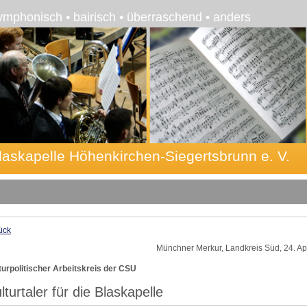
ymphonisch • bairisch • überraschend • anders
laskapelle Höhenkirchen-Siegertsbrunn e. V.
ück
Münchner Merkur, Landkreis Süd, 24. Ap
turpolitischer Arbeitskreis der CSU
lturtaler für die Blaskapelle