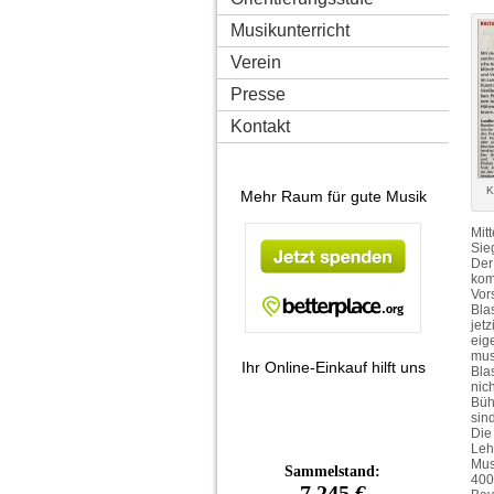
Musikunterricht
Verein
Presse
Kontakt
K
Mehr Raum für gute Musik
Mit
Sie
Der
kom
Vor
Bla
jet
eig
mus
Ihr Online-Einkauf hilft uns
Bla
nic
Büh
sin
Die
Leh
Mus
400