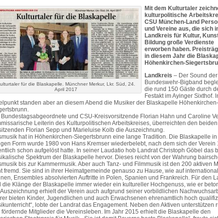
Mit dem Kulturtaler zeichn
kulturpolitische Arbeitskre
CSU München-Land Perso
und Vereine aus, die sich 
Landkreis für Kultur, Kuns
Bildung große Verdienste
erworben haben. Preisträge
in diesem Jahr die Blaskap
Höhenkirchen-Siegertsbru
Landkreis
– Der Sound der
Bundeswehr-Bigband begle
ulturtaler für die Blaskapelle. Münchner Merkur, Lkr. Süd, 24.
die rund 150 Gäste durch d
April 2017
Festakt im Ayinger Sixthof. 
telpunkt standen aber an diesem Abend die Musiker der Blaskapelle Höhenkirchen
gertsbrunn.
 Bundestagsabgeordnete und CSU-Kreisvorsitzende Florian Hahn und Caroline Vei
missarische Leiterin des Kulturpolitischen Arbeitskreises, überreichten den beiden
sitzenden Florian Sepp und Marieluise Kolb die Auszeichnung.
smusik hat in Höhenkirchen-Siegertsbrunn eine lange Tradition. Die Blaskapelle in 
zigen Form wurde 1980 von Hans Kremser wiederbelebt, nach dem sich der Verein
entlich schon aufgelöst hatte. In seiner Laudatio hob Landrat Christoph Göbel das b
ikalische Spektrum der Blaskapelle hervor. Dieses reicht von der Wahrung bairsch
smusik bis zur Kammermusik. Aber auch Tanz- und Filmmusik ist den 200 aktiven 
ht fremd. Sie sind in ihrer Heimatgemeinde genauso zu Hause, wie auf internationa
nen, Ensembles absolvierten Auftritte in Polen, Spanien und Frankreich. Für den L
d die Klänge der Blaskapelle immer wieder ein kultureller Hochgenuss, wie er beton
 Auszeichnung erhielt der Verein auch aufgrund seiner vorbildlichen Nachwuchsarbe
rer bieten Kinder, Jugendlichen und auch Erwachsenen ehrenamtlich hoch qualifiz
ikunterricht“, lobte der Landrat das Engagement. Neben den Aktiven unterstützen 
 fördernde Mitglieder die Vereinsleben. Im Jahr 2015 erhielt die Blaskapelle den