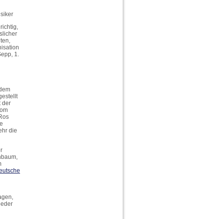
siker
richtig,
slicher
ten,
isation
Sepp, 1.
 dem
estellt
 der
vom
 Ros
le
ehr die
r
nbaum,
m
eutsche
agen,
ieder