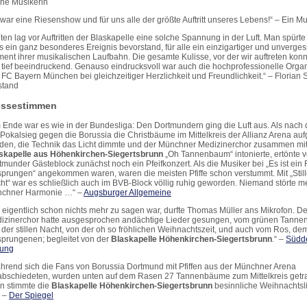
ine Musikerin
 war eine Riesenshow und für uns alle der größte Auftritt unseres Lebens!“ – Ein Mu
lten lag vor Auftritten der Blaskapelle eine solche Spannung in der Luft. Man spürte 
s ein ganz besonderes Ereignis bevorstand, für alle ein einzigartiger und unverges
ent ihrer musikalischen Laufbahn. Die gesamte Kulisse, vor der wir auftreten konn
 tief beeindruckend. Genauso eindrucksvoll war auch die hochprofessionelle Organ
 FC Bayern München bei gleichzeitiger Herzlichkeit und Freundlichkeit.“ – Florian 
stand
essestimmen
 Ende war es wie in der Bundesliga: Den Dortmundern ging die Luft aus. Als nach
-Pokalsieg gegen die Borussia die Christbäume im Mittelkreis der Allianz Arena aufg
den, die Technik das Licht dimmte und der Münchner Medizinerchor zusammen mit
skapelle aus Höhenkirchen-Siegertsbrunn
„Oh Tannenbaum“ intonierte, ertönte 
tmunder Gästeblock zunächst noch ein Pfeifkonzert. Als die Musiker bei „Es ist ein
sprungen“ angekommen waren, waren die meisten Pfiffe schon verstummt. Mit „Stil
ht“ war es schließlich auch im BVB-Block völlig ruhig geworden. Niemand störte m
chner Harmonie …“ –
Augsburger Allgemeine
s eigentlich schon nichts mehr zu sagen war, durfte Thomas Müller ans Mikrofon. De
izinerchor hatte ausgesprochen andächtige Lieder gesungen, vom grünen Tanne
 der stillen Nacht, von der oh so fröhlichen Weihnachtszeit, und auch vom Ros, de
sprungenen; begleitet von der
Blaskapelle Höhenkirchen-Siegertsbrunn
.“ –
Südd
tung
hrend sich die Fans von Borussia Dortmund mit Pfiffen aus der Münchner Arena
abschiedeten, wurden unten auf dem Rasen 27 Tannenbäume zum Mittelkreis getr
n stimmte die
Blaskapelle Höhenkirchen-Siegertsbrunn
besinnliche Weihnachtsl
“ –
Der Spiegel