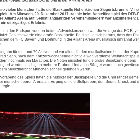
chen gegen Borussia Dortmund in der Allianz Arena
 so vielen Menschen hatte die Blaskapelle Höhenkirchen-Siegertsbrunn e. V. no
pielt: Am Mittwoch, 20. Dezember 2017 trat sie beim Achtelfinalspiel des DFB-
der Allianz Arena auf. Selbst langjährigen Vereinsmitgliedern war anzumerken: 
 ein einzigartiges Erlebnis.
ten in den Endspurt vor den beiden Adventskonzerten war die Anfrage des FC Baye
latzt: Gesucht werde eine große Blaskapelle. Bald stellte sich heraus, dass das Pok
schen dem FC Bayern und Dortmund in der Allianz Arena musikalisch umrahmt we
te.
begann für die rund 70 Aktiven und vor allem für den musikalischen Leiter der Kape
rad Sepp, nach dem Konzertwochenende nicht die wohlverdiente Weihnachtspaus
dern nochmals ein Marathon. Die Noten mussten für die große Besetzung eigens
angiert werden, es folgten mehrere Proben. Und auch Sänger waren noch gewünsch
 dem Medizinerchor München schnell gefunden waren.
Vorabend des Spiels traten die Musiker der Blaskapelle und die Chorsänger gem
der menschenleeren Arena an. Es ging um die Stellproben, den Sound-Check und d
tregie.