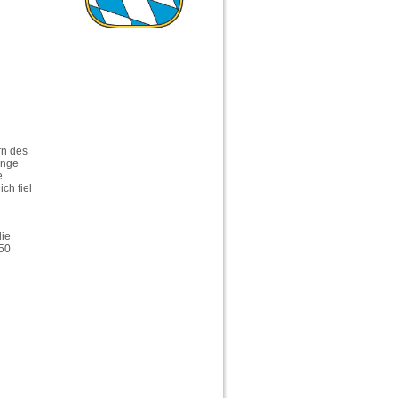
rn des
ange
e
ch fiel
die
150