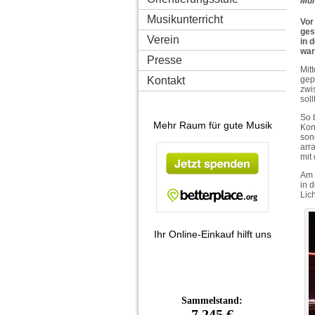
Mün
Musikunterricht
Vor
ges
Verein
in 
war
Presse
Mit
gep
Kontakt
zwi
soll
So 
Mehr Raum für gute Musik
Kon
son
arr
mit
Am 
in 
Lich
Ihr Online-Einkauf hilft uns