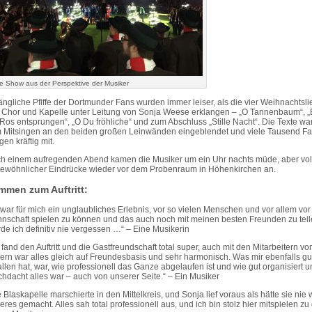
e Show aus der Perspektive der Musiker
ängliche Pfiffe der Dortmunder Fans wurden immer leiser, als die vier Weihnachtsli
 Chor und Kapelle unter Leitung von Sonja Weese erklangen – „O Tannenbaum“, „E
 Ros entsprungen“, „O Du fröhliche“ und zum Abschluss „Stille Nacht“. Die Texte wa
 Mitsingen an den beiden großen Leinwänden eingeblendet und viele Tausend F
en kräftig mit.
h einem aufregenden Abend kamen die Musiker um ein Uhr nachts müde, aber vol
ewöhnlicher Eindrücke wieder vor dem Probenraum in Höhenkirchen an.
mmen zum Auftritt:
 war für mich ein unglaubliches Erlebnis, vor so vielen Menschen und vor allem vor
nschaft spielen zu können und das auch noch mit meinen besten Freunden zu teil
de ich definitiv nie vergessen …“ – Eine Musikerin
h fand den Auftritt und die Gastfreundschaft total super, auch mit den Mitarbeitern v
ern war alles gleich auf Freundesbasis und sehr harmonisch. Was mir ebenfalls gu
allen hat, war, wie professionell das Ganze abgelaufen ist und wie gut organisiert 
chdacht alles war – auch von unserer Seite.“ – Ein Musiker
e Blaskapelle marschierte in den Mittelkreis, und Sonja lief voraus als hätte sie nie
eres gemacht. Alles sah total professionell aus, und ich bin stolz hier mitspielen zu 