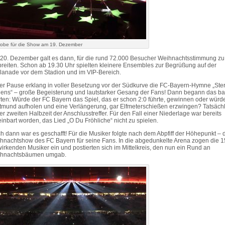
robe für die Show am 19. Dezember
20. Dezember galt es dann, für die rund 72.000 Besucher Weihnachtsstimmung zu
breiten. Schon ab 19.30 Uhr spielten kleinere Ensembles zur Begrüßung auf der
lanade vor dem Stadion und im VIP-Bereich.
der Pause erklang in voller Besetzung vor der Südkurve die FC-Bayern-Hymne „Ste
ens“ – große Begeisterung und lautstarker Gesang der Fans! Dann begann das b
ten: Würde der FC Bayern das Spiel, das er schon 2:0 führte, gewinnen oder würd
tmund aufholen und eine Verlängerung, gar Elfmeterschießen erzwingen? Tatsächli
der zweiten Halbzeit der Anschlusstreffer. Für den Fall einer Niederlage war bereits
einbart worden, das Lied „O Du Fröhliche“ nicht zu spielen.
h dann war es geschafft! Für die Musiker folgte nach dem Abpfiff der Höhepunkt – 
hnachtshow des FC Bayern für seine Fans. In die abgedunkelte Arena zogen die 
wirkenden Musiker ein und postierten sich im Mittelkreis, den nun ein Rund an
hnachtsbäumen umgab.