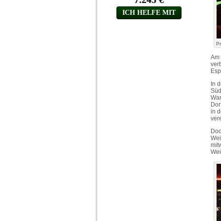
P
Am 
ver
Esp
In 
Süd
War
Dor
in 
ver
Doc
Wei
mit
Wei