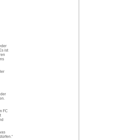
eder
s ist
ren
ans
ler
 der
en.
om FC
t
und
 was
dürfen.“