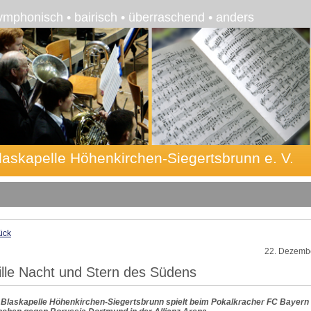
ymphonisch • bairisch • überraschend • anders
laskapelle Höhenkirchen-Siegertsbrunn e. V.
ück
22. Dezemb
ille Nacht und Stern des Südens
 Blaskapelle Höhenkirchen-Siegertsbrunn spielt beim Pokalkracher FC Bayern