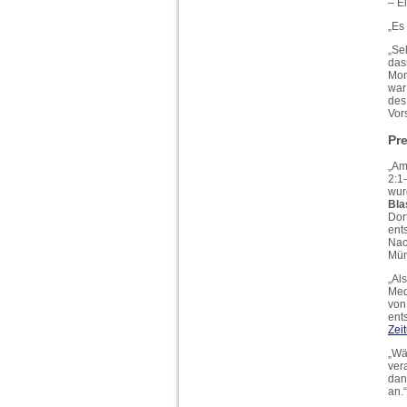
– E
„Es
„Se
das
Mom
war
des
Vor
Pr
„Am
2:1
wur
Bla
Dor
ent
Nac
Mün
„Al
Med
von
ent
Zei
„Wä
ver
dan
an.