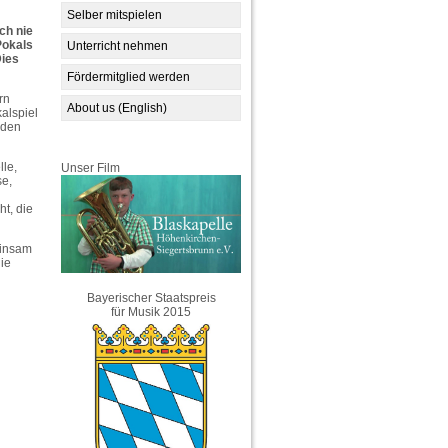
Selber mitspielen
ch nie
Pokals
Unterricht nehmen
Dies
Fördermitglied werden
rn
About us (English)
alspiel
rden
lle,
Unser Film
e,
t, die
einsam
ie
Bayerischer Staatspreis
für Musik 2015