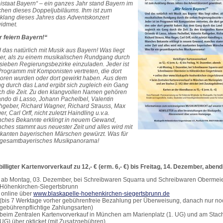
eistaat Bayern“ – ein ganzes Jahr stand Bayern im
chen dieses Doppeljubiläums. Ihm ist zum
klang dieses Jahres das Adventskonzert
idmet.
r feiern Bayern!“
 das natürlich mit Musik aus Bayern! Was liegt
er, als zu einem musikalischen Rundgang durch
 sieben Regierungsbezirke einzuladen. Jeder ist
Programm mit Komponisten vertreten, die dort
oren wurden oder dort gewirkt haben. Aus dem
g durch das Land ergibt sich zugleich ein Gang
ch die Zeit. Zu den klangvollen Namen gehören
ando di Lasso, Johann Pachelbel, Valentin
hgeber, Richard Wagner, Richard Strauss, Max
r, Carl Orff, nicht zuletzt Haindling u.v.a.
ches Bekannte erklingt in neuem Gewand,
ches stammt aus neuester Zeit und alles wird mit
kanten bayerischen Märschen gewürzt. Was für
 gesamtbayerisches Musikpanorama!
billigter Kartenvorverkauf zu 12,- € (erm. 6,- €) bis Freitag, 14. Dezember, aben
ab Montag, 03. Dezember, bei Schreibwaren Squarra und Schreibwaren Obermeie
Höhenkirchen-Siegertsbrunn
online über
www.blaskapelle-hoehenkirchen-siegertsbrunn.de
(bis 7 Werktage vorher gebührenfreie Bezahlung per Überweisung, danach nur no
gebührenpflichtige Zahlungsarten)
beim Zentralen Kartenvorverkauf in München am Marienplatz (1. UG) und am Stach
UG) über okticket (mit Zusatzgebühren)