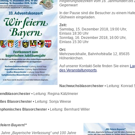
Regierungsbezirken
vom 16. Jahrhundert bis 
Gegenwart
In der Pause sind die Besucher zu einem Hafe
Glühwein eingeladen.
Zeit:
Samstag, 15. Dezember 2018, 19:00 Uhr,
Einlass 18:30 Uhr
Sonntag, 16. Dezember 2018, 16:00 Uhr,
Einlass 15:30 Uhr
Ort:
Mehrzweckhalle, Bahnhofstraße 12, 85635
Höhenkirchen.
Auf unserer Kontakt-Seite finden Sie einen
La
des Veranstaltungsorts
.
Nachwuchsblasorchester
• Leitung: Konrad
endblasorchester
• Leitung: Regina Kätzlmeier
ßes Blasorchester
• Leitung: Sonja Weese
phonisches Blasorchester
• Leitung: Bernhard Willer
 feiern Bayern!“
 Jahre „Bayerische Verfassung“ und 100 Jahre