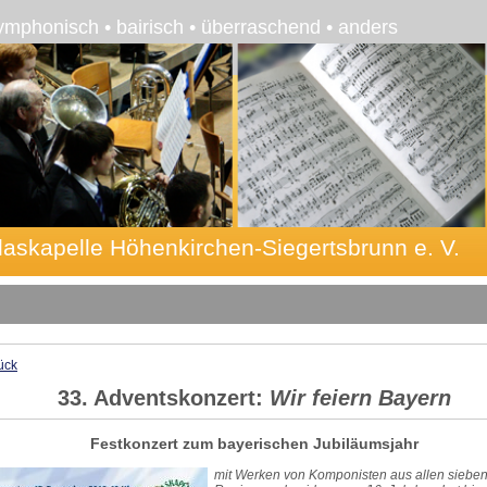
ymphonisch • bairisch • überraschend • anders
laskapelle Höhenkirchen-Siegertsbrunn e. V.
ück
33. Adventskonzert:
Wir feiern Bayern
Festkonzert zum bayerischen Jubiläumsjahr
mit Werken von Komponisten
aus allen siebe