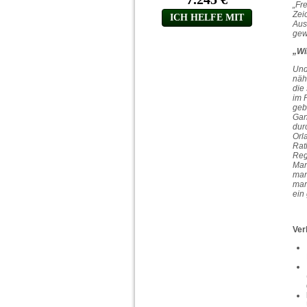
„Fr
Zei
Aus
gew
„Wi
Und
näh
die
im 
geb
Gan
dur
Orl
Rat
Rege
Man
man
mar
ein
Ver