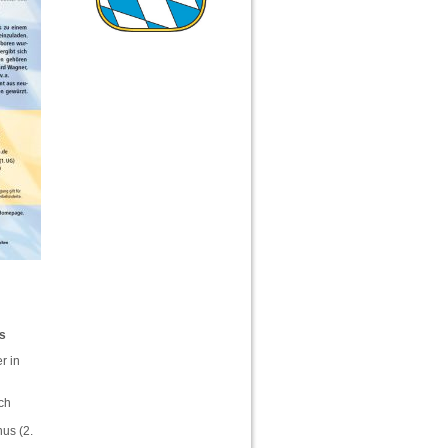
ds
r in
ch
us (2.