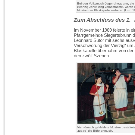
Bei den Volksmusik-Jugendhoagartn, di
zwanzig Jahre lang veranstaltete, waren
Musiker der Blaskapelle vertreten (Foto 1
Zum
Abschluss des 1. 
Im November 1989 feierte in e
Pfarrgemeinde Siegertsbrunn d
Leonhard Sutor mit sechs ausv
Verschwörung der Vierzig“ um A
Blaskapelle übernahm von der
den zwölf Szenen.
Vier römisch gekleidete Musiker gestaltet
„tubae“ die Bühnenmusik.