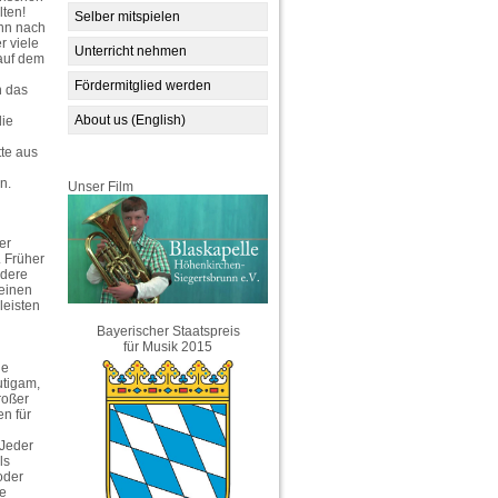
lten!
Selber mitspielen
unn nach
r viele
Unterricht nehmen
auf dem
Fördermitglied werden
n das
About us (English)
die
tte aus
n.
Unser Film
er
 Früher
ndere
keinen
leisten
Bayerischer Staatspreis
für Musik 2015
de
utigam,
roßer
en für
 Jeder
ls
oder
je