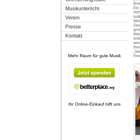
Bra
Ein
Musikunterricht
Höh
lus
Verein
Mis
Ges
Presse
gro
Man
Kontakt
ent
wec
ihr
„Sw
Mehr Raum für gute Musik
Fre
Ihr Online-Einkauf hilft uns