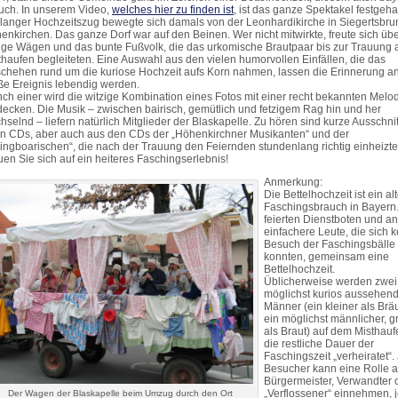
uch. In unserem Video,
welches hier zu finden ist
, ist das ganze Spektakel festgeha
 langer Hochzeitszug bewegte sich damals von der Leonhardikirche in Siegertsbr
enkirchen. Das ganze Dorf war auf den Beinen. Wer nicht mitwirkte, freute sich übe
tige Wägen und das bunte Fußvolk, die das urkomische Brautpaar bis zur Trauung 
thaufen begleiteten. Eine Auswahl aus den vielen humorvollen Einfällen, die das
chehen rund um die kuriose Hochzeit aufs Korn nahmen, lassen die Erinnerung a
ße Ereignis lebendig werden.
ch einer wird die witzige Kombination eines Fotos mit einer recht bekannten Melo
decken. Die Musik – zwischen bairisch, gemütlich und fetzigem Rag hin und her
hselnd – liefern natürlich Mitglieder der Blaskapelle. Zu hören sind kurze Ausschni
en CDs, aber auch aus den CDs der „Höhenkirchner Musikanten“ und der
ingboarischen“, die nach der Trauung den Feiernden stundenlang richtig einheizte
uen Sie sich auf ein heiteres Faschingserlebnis!
Anmerkung:
Die Bettelhochzeit ist ein alt
Faschingsbrauch in Bayern.
feierten Dienstboten und a
einfachere Leute, die sich 
Besuch der Faschingsbälle 
konnten, gemeinsam eine
Bettelhochzeit.
Üblicherweise werden zwei
möglichst kurios aussehen
Männer (ein kleiner als Brä
ein möglichst männlicher, g
als Braut) auf dem Misthauf
die restliche Dauer der
Faschingszeit „verheiratet“.
Besucher kann eine Rolle a
Bürgermeister, Verwandter 
„Verflossener“ einnehmen, 
Der Wagen der Blaskapelle beim Umzug durch den Ort