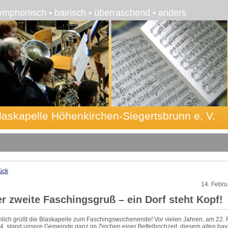
ymphonisch • bairisch • überraschend • anders
laskapelle Höhenkirchen-Siegertsbrunn e. V.
ück
14. Febru
r zweite Faschingsgruß – ein Dorf steht Kopf!
hlich grüßt die Blaskapelle zum Faschingswochenende! Vor vielen Jahren, am 22. 
4, stand unsere Gemeinde ganz im Zeichen einer Bettelhochzeit, diesem alten bay