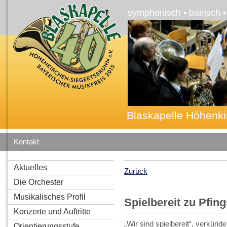
symphonisch • bairisch 
Blaskapelle Höhenki
Kontakt
Aktuelles
Zurück
Die Orchester
Musikalisches Profil
Spielbereit zu Pfing
Konzerte und Auftritte
„Wir sind spielbereit“, verkün
Orientierungsstufe