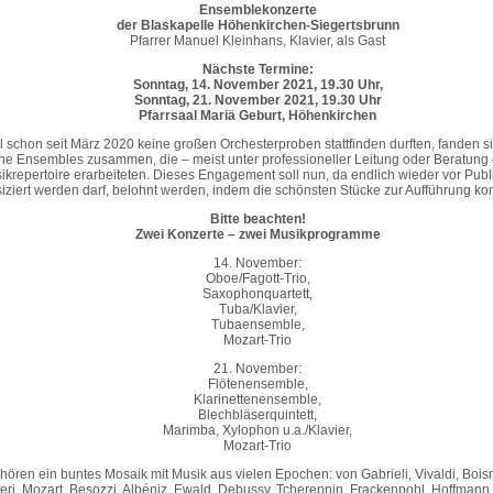
Ensemblekonzerte
der Blaskapelle Höhenkirchen-Siegertsbrunn
Pfarrer Manuel Kleinhans, Klavier, als Gast
Nächste Termine:
Sonntag, 14. November 2021, 19.30 Uhr,
Sonntag, 21. November 2021, 19.30 Uhr
Pfarrsaal Mariä Geburt, Höhenkirchen
l schon seit März 2020 keine großen Orchesterproben stattfinden durften, fanden s
ine Ensembles zusammen, die – meist unter professioneller Leitung oder Beratung 
ikrepertoire erarbeiteten. Dieses Engagement soll nun, da endlich wieder vor Pub
iziert werden darf, belohnt werden, indem die schönsten Stücke zur Aufführung k
Bitte beachten!
Zwei Konzerte – zwei Musikprogramme
14. November:
Oboe/Fagott-Trio,
Saxophonquartett,
Tuba/Klavier,
Tubaensemble,
Mozart-Trio
21. November:
Flötenensemble,
Klarinettenensemble,
Blechbläserquintett,
Marimba, Xylophon u.a./Klavier,
Mozart-Trio
 hören ein buntes Mosaik mit Musik aus vielen Epochen: von Gabrieli, Vivaldi, Boism
ieri, Mozart, Besozzi, Albéniz, Ewald, Debussy, Tcherepnin, Frackenpohl, Hoffmann