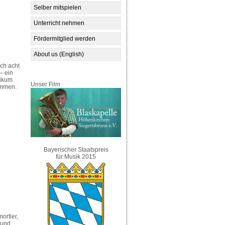
Selber mitspielen
Unterricht nehmen
Fördermitglied werden
About us (English)
ich acht
– ein
likum
Unser Film
ommen.
Bayerischer Staatspreis
für Musik 2015
ortier,
 und