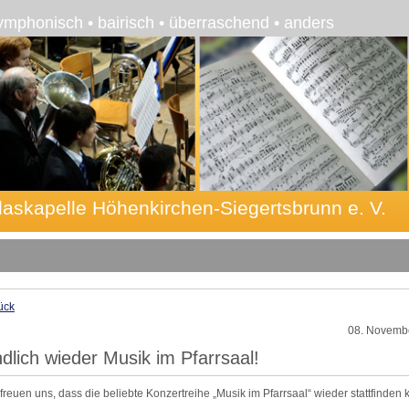
ymphonisch • bairisch • überraschend • anders
laskapelle Höhenkirchen-Siegertsbrunn e. V.
ück
08. Novemb
dlich wieder Musik im Pfarrsaal!
 freuen uns, dass die beliebte Konzertreihe „Musik im Pfarrsaal“ wieder stattfinden 