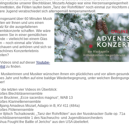
blingsstücke unserer Blechbläser, Mozarts Adagio war eine Herzensangelegenheit
rinettisten, die Flöten laufen beim „Tanz der Rohrflöten“ noch einmal zur Hochform 
ere Jugend verabschiedet sich altersgemäß temperamentvoll.
 insgesamt über 60 Minuten Musik
lten wir Ihnen und uns einen
atz für die ausgefallenen
entskonzerte schaffen. Wie wäre
 wenn Sie in einer gemütlichen
nde – vielleicht bei einem Glas
n – noch einmal alle Videos
chauen und anhören und sich so
 schönes Konzerterlebnis
eiten?
 Videos sind auf dieser
Youtube-
list
zu finden.
e Musikerinnen und Musiker wünschen Ihnen ein glückliches und vor allem gesund
es Jahr und hoffen auf eine baldige Wiederbegegnung, unter welchen Bedingung
er!
 die letzten vier Videos im Überblick:
roßes Blechbläserensemble
on Bruckner, „Ecce sacerdos magnus“, WAB 13
roßes Klarinettenensemble
fgang Amadeus Mozart, Adagio in B, KV 411 (484a)
roßes Flötenensemble
er Iljitsch Tschaikowski, „Tanz der Rohrflöten“ aus der Nussknacker-Suite op. 71a
lechbläserensemble 1 des Nachwuchs- und Jugendblasorchesters
shua Fought the Battle of Jericho“ aus den USA übeliefert.