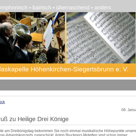
ymphonisch • bairisch • überraschend • anders
laskapelle Höhenkirchen-Siegertsbrunn e. V.
ück
06. Janu
uß zu Heilige Drei Könige
te am Dreikönigstag bekommen Sie noch einmal musikalische Höhepunkte unser
ine-Adventskonzerts zugeschickt. Anton Bruckners Motetten sind schon immer