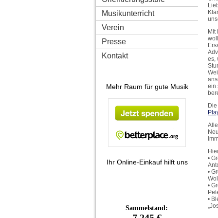
Lie
Kla
Musikunterricht
uns
Verein
Mit
wol
Presse
Ers
Adv
Kontakt
es,
Stu
Wei
ans
Mehr Raum für gute Musik
ein
ber
Die
Play
All
Neu
imm
Hier
• G
Ihr Online-Einkauf hilft uns
Ant
• G
Wol
• G
Pet
• B
„Jo