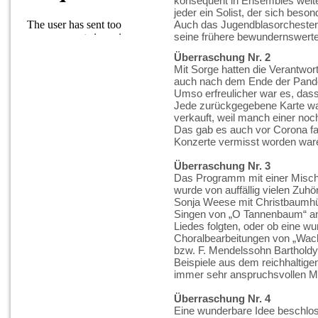
konsequent in Ensembles weiter
jeder ein Solist, der sich beso
Auch das Jugendblasorchester
seine frühere bewundernswerte 
Überraschung Nr. 2
Mit Sorge hatten die Verantwo
auch nach dem Ende der Pande
Umso erfreulicher war es, das
Jede zurückgegebene Karte wa
verkauft, weil manch einer no
Das gab es auch vor Corona fas
Konzerte vermisst worden war
Überraschung Nr. 3
Das Programm mit einer Mischu
wurde von auffällig vielen Zuh
Sonja Weese mit Christbaumh
Singen von „O Tannenbaum“ ani
Liedes folgten, oder ob eine w
Choralbearbeitungen von „Wache
bzw. F. Mendelssohn Bartholdy
Beispiele aus dem reichhaltig
immer sehr anspruchsvollen M
Überraschung Nr. 4
Eine wunderbare Idee beschloss