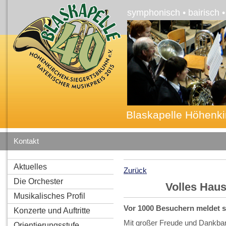
symphonisch • bairisch 
Blaskapelle Höhenki
Kontakt
Aktuelles
Zurück
Die Orchester
Volles Hau
Musikalisches Profil
Vor 1000 Besuchern meldet si
Konzerte und Auftritte
Mit großer Freude und Dankbarke
Orientierungsstufe