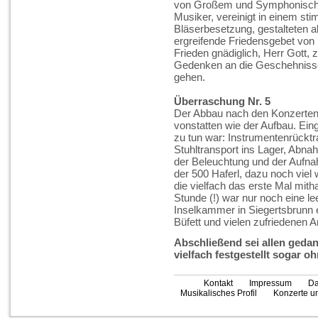
von Großem und Symphonische
Musiker, vereinigt in einem st
Bläserbesetzung, gestalteten 
ergreifende Friedensgebet von 
Frieden gnädiglich, Herr Gott, 
Gedenken an die Geschehnisse
gehen.
Überraschung Nr. 5
Der Abbau nach den Konzerten 
vonstatten wie der Aufbau. Ei
zu tun war: Instrumentenrück
Stuhltransport ins Lager, Abn
der Beleuchtung und der Aufna
der 500 Haferl, dazu noch vie
die vielfach das erste Mal mitha
Stunde (!) war nur noch eine l
Inselkammer in Siegertsbrunn e
Büfett und vielen zufriedenen 
Abschließend sei allen gedan
vielfach festgestellt sogar o
Kontakt
Impressum
Da
Musikalisches Profil
Konzerte un