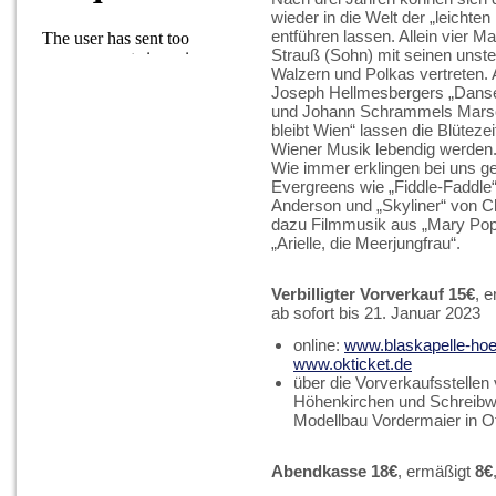
wieder in die Welt der „leichte
entführen lassen. Allein vier Ma
Strauß (Sohn) mit seinen unste
Walzern und Polkas vertreten.
Joseph Hellmesbergers „Danse
und Johann Schrammels Mars
bleibt Wien“ lassen die Blütezei
Wiener Musik lebendig werden
Wie immer erklingen bei uns g
Evergreens wie „Fiddle-Faddle
Anderson und „Skyliner“ von Ch
dazu Filmmusik aus „Mary Pop
„Arielle, die Meerjungfrau“.
Verbilligter Vorverkauf 15€
, 
ab sofort bis 21. Januar 2023
online:
www.blaskapelle-hoe
www.okticket.de
über die Vorverkaufsstellen 
Höhenkirchen und Schreibwa
Modellbau Vordermaier in O
Abendkasse 18€
, ermäßigt
8€