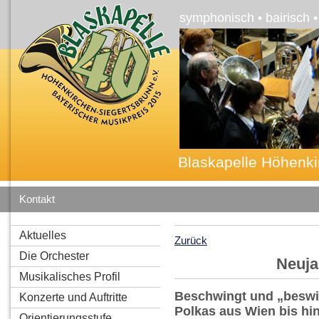
symphonisch • bairisch 
Blaskapelle Höhenki
Kontakt
Aktuelles
Zurück
Die Orchester
Neuja
Musikalisches Profil
Beschwingt und „beswin
Konzerte und Auftritte
Polkas aus Wien bis hi
Orientierungsstufe