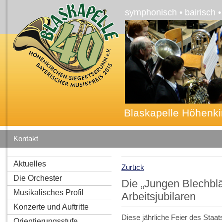
symphonisch • bairisch 
Blaskapelle Höhenki
Kontakt
Aktuelles
Zurück
Die Orchester
Die „Jungen Blechblä
Musikalisches Profil
Arbeitsjubilaren
Konzerte und Auftritte
Diese jährliche Feier des Staat
Orientierungsstufe