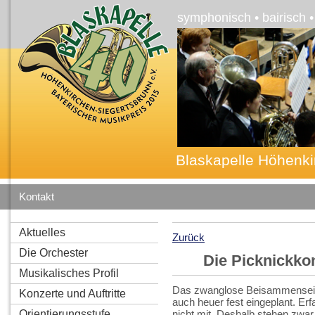
symphonisch • bairisch 
Blaskapelle Höhenki
Kontakt
Aktuelles
Zurück
Die Orchester
Die Picknickkon
Musikalisches Profil
Das zwanglose Beisammensein 
Konzerte und Auftritte
auch heuer fest eingeplant. Erf
Orientierungsstufe
nicht mit. Deshalb stehen zwar