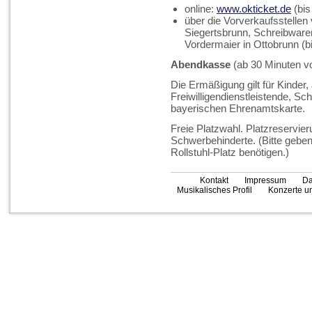
online:
www.okticket.de
(bis
über die Vorverkaufsstellen
Siegertsbrunn, Schreibware
Vordermaier in Ottobrunn (
Abendkasse
(ab 30 Minuten vo
Die Ermäßigung gilt für Kinder
Freiwilligendienstleistende, Sc
bayerischen Ehrenamtskarte.
Freie Platzwahl. Platzreservier
Schwerbehinderte. (Bitte gebe
Rollstuhl-Platz benötigen.)
Kontakt
Impressum
Da
Musikalisches Profil
Konzerte un