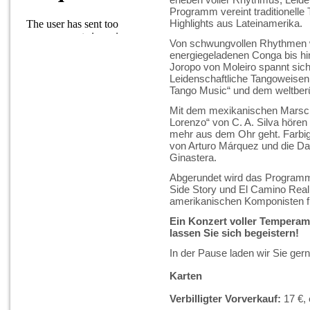
Programm vereint traditionell
Highlights aus Lateinamerika.
Von schwungvollen Rhythmen w
energiegeladenen Conga bis h
Joropo von Moleiro spannt sich
Leidenschaftliche Tangoweisen 
Tango Music“ und dem weltberü
Mit dem mexikanischen Marsch
Lorenzo“ von C. A. Silva hören S
mehr aus dem Ohr geht. Farbi
von Arturo Márquez und die Dan
Ginastera.
Abgerundet wird das Programm
Side Story und El Camino Real
amerikanischen Komponisten fü
Ein Konzert voller Temperame
lassen Sie sich begeistern!
In der Pause laden wir Sie gern
Karten
Verbilligter Vorverkauf:
17 €, 