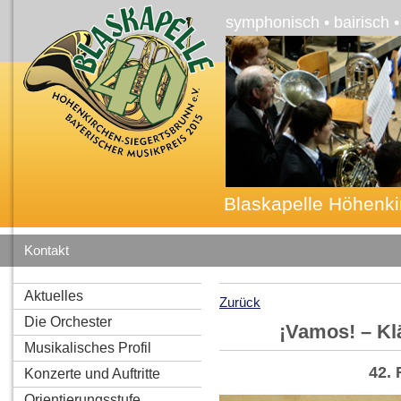
symphonisch • bairisch 
Blaskapelle Höhenki
Kontakt
Aktuelles
Zurück
Die Orchester
¡Vamos! – Kl
Musikalisches Profil
42. 
Konzerte und Auftritte
Orientierungsstufe