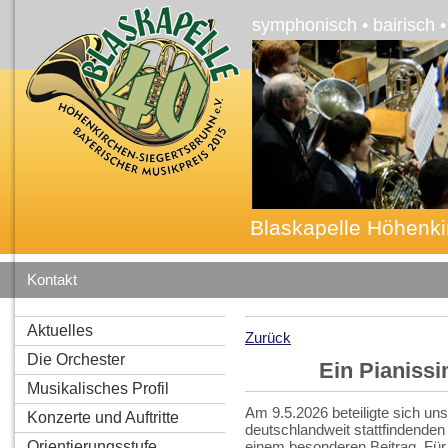
symphonisch • bairisch 
Blaskapelle Höhenki
Kontakt
Aktuelles
Zurück
Die Orchester
Ein Pianiss
Musikalisches Profil
Am 9.5.2026 beteiligte sich u
Konzerte und Auftritte
deutschlandweit stattfindende
Orientierungsstufe
einem besonderen Beitrag. Für 