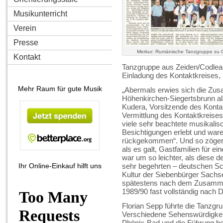
Musikunterricht
Verein
Presse
Merkur: Rumänische Tanzgruppe zu G
Kontakt
Tanzgruppe aus Zeiden/Codlea,
Einladung des Kontaktkreises,
Mehr Raum für gute Musik
„Abermals erwies sich die Zus
Höhenkirchen-Siegertsbrunn als 
Kudera, Vorsitzende des Kontak
Vermittlung des Kontaktkreises
viele sehr beachtete musikalisc
Besichtigungen erlebt und ware
rückgekommen“. Und so zögert
als es galt, Gastfamilien für 
war um so leichter, als diese 
Ihr Online-Einkauf hilft uns
sehr begehrten – deutschen Sc
Kultur der Siebenbürger Sachse
spätestens nach dem Zusamm
1989/90 fast vollständig nach 
Florian Sepp führte die Tanzgr
Verschiedene Sehenswürdigkeit
Phönix-Bad und die Führung be