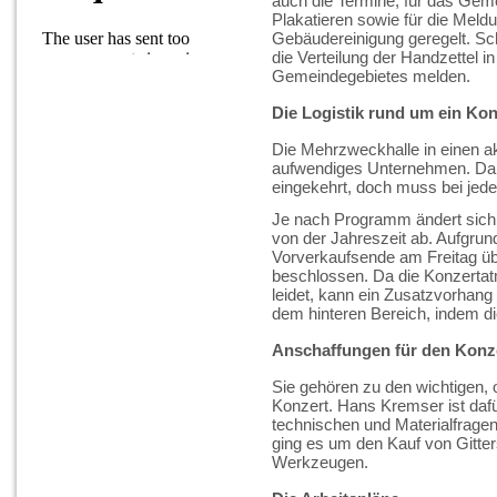
auch die Termine, für das Geme
Plakatieren sowie für die Meldu
Gebäudereinigung geregelt. Schl
die Verteilung der Handzettel i
Gemeindegebietes melden.
Die Logistik rund um ein Kon
Die Mehrzweckhalle in einen ak
aufwendiges Unternehmen. Dank
eingekehrt, doch muss bei jed
Je nach Programm ändert sich 
von der Jahreszeit ab. Aufgru
Vorverkaufsende am Freitag üb
beschlossen. Da die Konzerta
leidet, kann ein Zusatzvorhang 
dem hinteren Bereich, indem di
Anschaffungen für den Konze
Sie gehören zu den wichtigen, 
Konzert. Hans Kremser ist dafür
technischen und Materialfragen
ging es um den Kauf von Gitt
Werkzeugen.