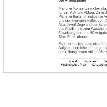
Die Arbeitspläne
Mancher Konzertbesucher studie
für den Auf- und Abbau, die in
Pläne enthalten minutiös die 
und die jeweiligen Helfer, vom 
Akustikvorhänge und der Schei
des Abfalls und zum Waschen d
Zuweisung der rund 50 Aufgaben
Silke Schmidbauer.
Es ist erfreulich, dass sich fü
Aufgabenbereiche immer genüge
den reibungslosen Ablauf aller 
Kontakt
Impressum
Da
Musikalisches Profil
Konzerte un