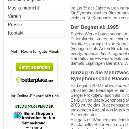
Musikunterricht
Im Laufe der Jahre waren imm
für Symphonisches Blasorches
Verein
viele große Komponisten kenne
Presse
Der Beginn ab 1995
Kontakt
Solche Werke boten schon ab 1
Peterskirche, zuerst mit ein
héroïque
, arrangiert von Konr
Geringeren als Anton Bruckne
Mehr Raum für gute Musik
ein
Symphonisches Fragment
e
Händels
Feuerwerksmusik
und
damals 18jährigen Bernhard Wil
Umzug in die Mehrzwec
Symphonischen Blasorc
Es begann 2002 mit
Es kommt 
Oboisten der Blaskapelle, ein 
Sergej Prokofjew, auch als Kin
Ihr Online-Einkauf hilft uns
Es-Dur von Bach/Schönberg (A
2003 wurde das Jugendblasorch
steigenden Anzahl von Musike
Blasorchester.
Ein ganzes Wochenende feiert
Blaskapelle. Beim Festkonzert 